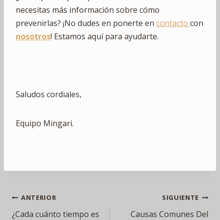
necesitas más información sobre cómo
prevenirlas? ¡No dudes en ponerte en
contacto
con
nosotros
! Estamos aquí para ayudarte.
Saludos cordiales,
Equipo Mingari.
Navegación
ANTERIOR
SIGUIENTE
¿Cada cuánto tiempo es
Causas Comunes Del