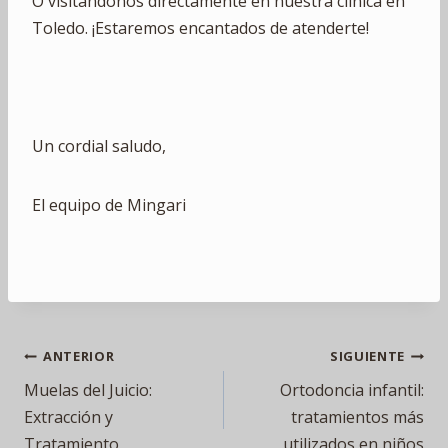
O visitándonos directamente en nuestra clínica en
Toledo. ¡Estaremos encantados de atenderte!
Un cordial saludo,
El equipo de Mingari
Navegación
ANTERIOR
SIGUIENTE
Muelas del Juicio:
Ortodoncia infantil:
de
Extracción y
tratamientos más
Tratamiento
utilizados en niños